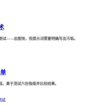
术
次实操测试——出图快，但提示词需要明确写出污垢。
清单
y 教程。基于测试六份指南并比较结果。